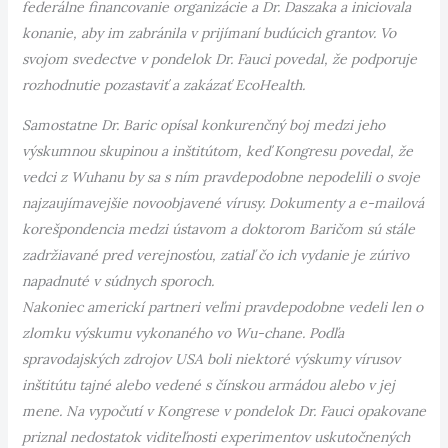
federálne financovanie organizácie a Dr. Daszaka a iniciovala
konanie, aby im zabránila v prijímaní budúcich grantov. Vo
svojom svedectve v pondelok Dr. Fauci povedal, že podporuje
rozhodnutie pozastaviť a zakázať EcoHealth.
Samostatne Dr. Baric opísal konkurenčný boj medzi jeho
výskumnou skupinou a inštitútom, keď Kongresu povedal, že
vedci z Wuhanu by sa s ním pravdepodobne nepodelili o svoje
najzaujímavejšie novoobjavené vírusy. Dokumenty a e-mailová
korešpondencia medzi ústavom a doktorom Baričom sú stále
zadržiavané pred verejnosťou, zatiaľ čo ich vydanie je zúrivo
napadnuté v súdnych sporoch.
Nakoniec americkí partneri veľmi pravdepodobne vedeli len o
zlomku výskumu vykonaného vo Wu-chane. Podľa
spravodajských zdrojov USA boli niektoré výskumy vírusov
inštitútu tajné alebo vedené s čínskou armádou alebo v jej
mene. Na vypočutí v Kongrese v pondelok Dr. Fauci opakovane
priznal nedostatok viditeľnosti experimentov uskutočnených