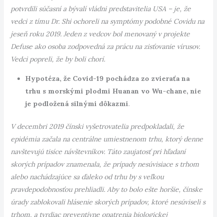
potvrdili súčasní a bývalí vládni predstavitelia USA – je, že
vedci z tímu Dr. Shi ochoreli na symptómy podobné Covidu na
jeseň roku 2019. Jeden z vedcov bol menovaný v projekte
Defuse ako osoba zodpovedná za prácu na zisťovanie vírusov.
Vedci popreli, že by boli chorí.
Hypotéza, že Covid-19 pochádza zo zvieraťa na
trhu s morskými plodmi Huanan vo Wu-chane, nie
je podložená silnými dôkazmi
.
V decembri 2019 čínski vyšetrovatelia predpokladali, že
epidémia začala na centrálne umiestnenom trhu, ktorý denne
navštevujú tisíce návštevníkov. Táto zaujatosť pri hľadaní
skorých prípadov znamenala, že prípady nesúvisiace s trhom
alebo nachádzajúce sa ďaleko od trhu by s veľkou
pravdepodobnosťou prehliadli. Aby to bolo ešte horšie, čínske
úrady zablokovali hlásenie skorých prípadov, ktoré nesúviseli s
trhom, a tvrdiac preventívne opatrenia biologickej