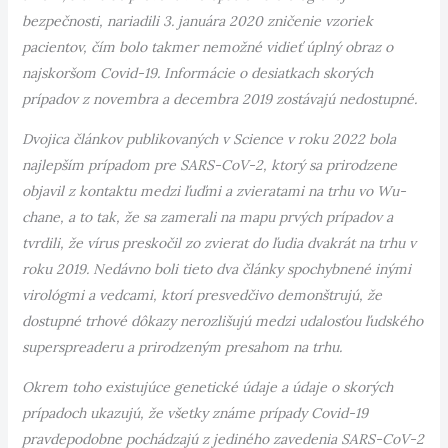
bezpečnosti, nariadili 3. januára 2020 zničenie vzoriek
pacientov, čím bolo takmer nemožné vidieť úplný obraz o
najskoršom Covid-19. Informácie o desiatkach skorých
prípadov z novembra a decembra 2019 zostávajú nedostupné.
Dvojica článkov publikovaných v Science v roku 2022 bola
najlepším prípadom pre SARS-CoV-2, ktorý sa prirodzene
objavil z kontaktu medzi ľuďmi a zvieratami na trhu vo Wu-
chane, a to tak, že sa zamerali na mapu prvých prípadov a
tvrdili, že vírus preskočil zo zvierat do ľudia dvakrát na trhu v
roku 2019. Nedávno boli tieto dva články spochybnené inými
virológmi a vedcami, ktorí presvedčivo demonštrujú, že
dostupné trhové dôkazy nerozlišujú medzi udalosťou ľudského
superspreaderu a prirodzeným presahom na trhu.
Okrem toho existujúce genetické údaje a údaje o skorých
prípadoch ukazujú, že všetky známe prípady Covid-19
pravdepodobne pochádzajú z jediného zavedenia SARS-CoV-2