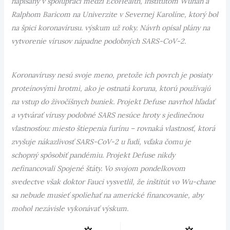
napísaný v spolupráci medzi EcoHealth, inštitútom Wuhan a
Ralphom Baricom na Univerzite v Severnej Karolíne, ktorý bol
na špici koronavírusu. výskum už roky. Návrh opísal plány na
vytvorenie vírusov nápadne podobných SARS-CoV-2.
Koronavírusy nesú svoje meno, pretože ich povrch je posiaty
proteínovými hrotmi, ako je ostnatá koruna, ktorú používajú
na vstup do živočíšnych buniek. Projekt Defuse navrhol hľadať
a vytvárať vírusy podobné SARS nesúce hroty s jedinečnou
vlastnosťou: miesto štiepenia furínu – rovnaká vlastnosť, ktorá
zvyšuje nákazlivosť SARS-CoV-2 u ľudí, vďaka čomu je
schopný spôsobiť pandémiu. Projekt Defuse nikdy
nefinancovali Spojené štáty. Vo svojom pondelkovom
svedectve však doktor Fauci vysvetlil, že inštitút vo Wu-chane
sa nebude musieť spoliehať na americké financovanie, aby
mohol nezávisle vykonávať výskum.