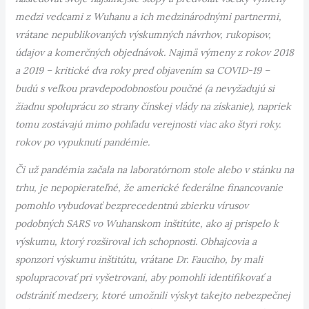
medzi vedcami z Wuhanu a ich medzinárodnými partnermi,
vrátane nepublikovaných výskumných návrhov, rukopisov,
údajov a komerčných objednávok. Najmä výmeny z rokov 2018
a 2019 – kritické dva roky pred objavením sa COVID-19 –
budú s veľkou pravdepodobnosťou poučné (a nevyžadujú si
žiadnu spoluprácu zo strany čínskej vlády na získanie), napriek
tomu zostávajú mimo pohľadu verejnosti viac ako štyri roky.
rokov po vypuknutí pandémie.
Či už pandémia začala na laboratórnom stole alebo v stánku na
trhu, je nepopierateľné, že americké federálne financovanie
pomohlo vybudovať bezprecedentnú zbierku vírusov
podobných SARS vo Wuhanskom inštitúte, ako aj prispelo k
výskumu, ktorý rozširoval ich schopnosti. Obhajcovia a
sponzori výskumu inštitútu, vrátane Dr. Fauciho, by mali
spolupracovať pri vyšetrovaní, aby pomohli identifikovať a
odstrániť medzery, ktoré umožnili výskyt takejto nebezpečnej