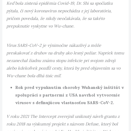
Keď bola zistená epidémia Covid-19, Dr. Shi sa spočiatku
pýtala, či nový koronavírus nepochádza z jej laboratória,
pričom povedala, že nikdy neočakávala, že sa takéto
prepuknutie vyskytne vo Wu-chane.
Vírus SARS-CoV-2 je výnimočne nákazlivý a môže
preskakovať z druhov na druhy ako lesný požiar. Napriek tomu
nezanechal žiadnu známu stopu infekcie pri svojom zdroji
alebo kdekoľvek pozdĺž cesty, ktorá by pred objavením sa vo
Wu-chane bola dlhá tisíc míľ.
Rok pred vypuknutím choroby Wuhanský inštitút v
spolupráci s partnermi z USA navrhol vytvorenie
vírusov s definujúcou vlastnosťou SARS-CoV-2.
V roku 2021 The Intercept zverejnil uniknutý návrh grantu z
roku 2018 na výskumný projekt s názvom Defuse, ktorý bol