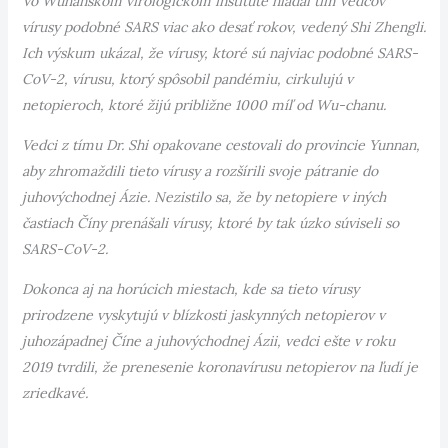
Vo Wuhanskom virologickom inštitúte hľadal tím vedcov
vírusy podobné SARS viac ako desať rokov, vedený Shi Zhengli.
Ich výskum ukázal, že vírusy, ktoré sú najviac podobné SARS-
CoV-2, vírusu, ktorý spôsobil pandémiu, cirkulujú v
netopieroch, ktoré žijú približne 1000 míľ od Wu-chanu.
Vedci z tímu Dr. Shi opakovane cestovali do provincie Yunnan,
aby zhromaždili tieto vírusy a rozšírili svoje pátranie do
juhovýchodnej Ázie. Nezistilo sa, že by netopiere v iných
častiach Číny prenášali vírusy, ktoré by tak úzko súviseli so
SARS-CoV-2.
Dokonca aj na horúcich miestach, kde sa tieto vírusy
prirodzene vyskytujú v blízkosti jaskynných netopierov v
juhozápadnej Číne a juhovýchodnej Ázii, vedci ešte v roku
2019 tvrdili, že prenesenie koronavírusu netopierov na ľudí je
zriedkavé.