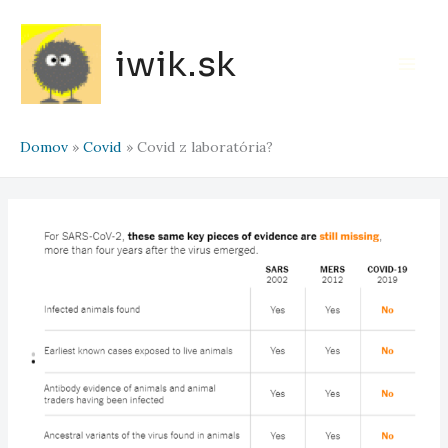
Preskočiť
na
iwik.sk
obsah
Main
Men
Domov
Covid
Covid z laboratória?