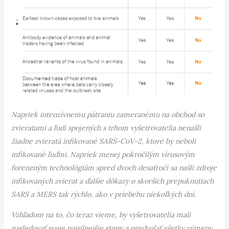
Napriek intenzívnemu pátraniu zameranému na obchod so
zvieratami a ľudí spojených s trhom vyšetrovatelia nenašli
žiadne zvieratá infikované SARS-CoV-2, ktoré by neboli
infikované ľuďmi. Napriek menej pokročilým vírusovým
forenzným technológiám spred dvoch desaťročí sa našli zdroje
infikovaných zvierat a ďalšie dôkazy o skorších prepuknutiach
SARS a MERS tak rýchlo, ako v priebehu niekoľkých dní.
Vzhľadom na to, čo teraz vieme, by vyšetrovatelia mali
nasledovať svoje najsilnejšie stopy a predvolať všetky výmeny