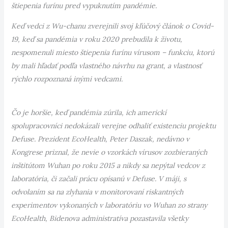
štiepenia furínu pred vypuknutím pandémie.
Keď vedci z Wu-chanu zverejnili svoj kľúčový článok o Covid-
19, keď sa pandémia v roku 2020 prebudila k životu,
nespomenuli miesto štiepenia furínu vírusom – funkciu, ktorú
by mali hľadať podľa vlastného návrhu na grant, a vlastnosť
rýchlo rozpoznaná inými vedcami.
Čo je horšie, keď pandémia zúrila, ich americkí
spolupracovníci nedokázali verejne odhaliť existenciu projektu
Defuse. Prezident EcoHealth, Peter Daszak, nedávno v
Kongrese priznal, že nevie o vzorkách vírusov zozbieraných
inštitútom Wuhan po roku 2015 a nikdy sa nepýtal vedcov z
laboratória, či začali prácu opísanú v Defuse. V máji, s
odvolaním sa na zlyhania v monitorovaní riskantných
experimentov vykonaných v laboratóriu vo Wuhan zo strany
EcoHealth, Bidenova administratíva pozastavila všetky