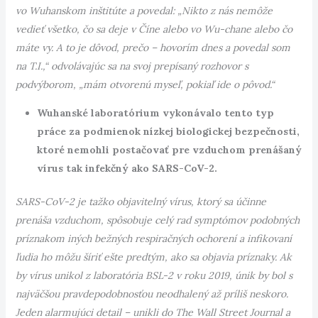
vo Wuhanskom inštitúte a povedal: „Nikto z nás nemôže
vedieť všetko, čo sa deje v Číne alebo vo Wu-chane alebo čo
máte vy. A to je dôvod, prečo – hovorím dnes a povedal som
na T.I.,“ odvolávajúc sa na svoj prepísaný rozhovor s
podvýborom, „mám otvorenú myseľ, pokiaľ ide o pôvod.“
Wuhanské laboratórium vykonávalo tento typ
práce za podmienok nízkej biologickej bezpečnosti,
ktoré nemohli postačovať pre vzduchom prenášaný
vírus tak infekčný ako SARS-CoV-2.
SARS-CoV-2 je tažko objavitelný vírus, ktorý sa účinne
prenáša vzduchom, spôsobuje celý rad symptómov podobných
príznakom iných bežných respiračných ochorení a infikovaní
ľudia ho môžu šíriť ešte predtým, ako sa objavia príznaky. Ak
by vírus unikol z laboratória BSL-2 v roku 2019, únik by bol s
najväčšou pravdepodobnosťou neodhalený až príliš neskoro.
Jeden alarmujúci detail – unikli do The Wall Street Journal a