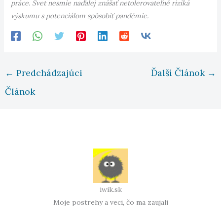
práce. Svet nesmie naďalej znášať netolerovateľné riziká
výskumu s potenciálom spôsobiť pandémie.
←
Predchádzajúci
Ďalší Článok
→
Článok
iwik.sk
Moje postrehy a veci, čo ma zaujali