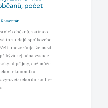
 občanů, počet
e Komentár
stních občanů, zatímco
ývá to z údajů spolkového
 Welt upozorňuje, že mezi
t, přibývá zejména vysoce
ysokými příjmy, což může
meckou ekonomiku.
avy-svet-rekordni-odliv-
is