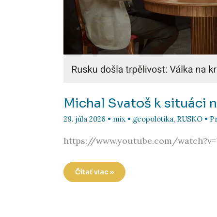
Michal Svatoš k situáci 
29. júla 2026
•
mix
•
geopolotika
,
RUSKO
•
P
https://www.youtube.com/watch?v
Michal
Čítať viac »
Svatoš
k
situáci
na
Ukrajine