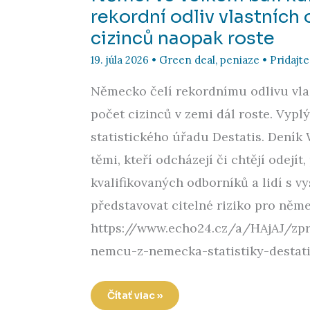
rekordní odliv vlastních
cizinců naopak roste
19. júla 2026
•
Green deal
,
peniaze
•
Pridajt
Německo čelí rekordnímu odlivu vla
počet cizinců v zemi dál roste. Vypl
statistického úřadu Destatis. Deník
těmi, kteří odcházejí či chtějí odejí
kvalifikovaných odborníků a lidí s v
představovat citelné riziko pro ně
https://www.echo24.cz/a/HAjAJ/zpr
nemcu-z-nemecka-statistiky-destat
Němci
Čítať viac »
ve