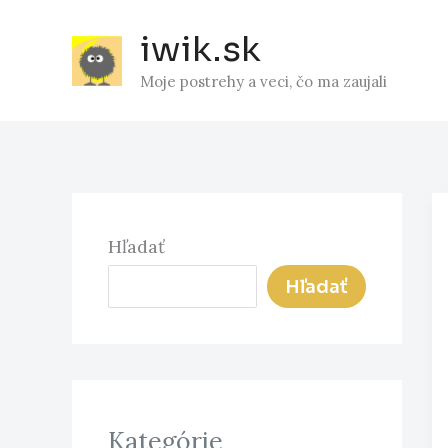
Preskočiť
iwik.sk
na
obsah
Moje postrehy a veci, čo ma zaujali
Hľadať
Hľadať
Kategórie