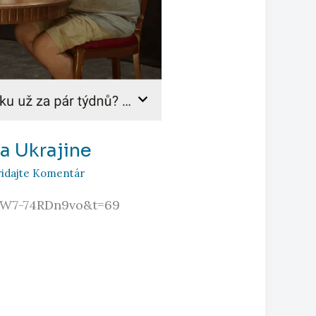
na Ukrajine
ridajte Komentár
=W7-74RDn9vo&t=69