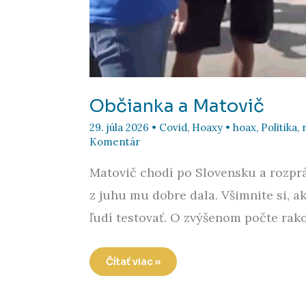
Občianka a Matovič
29. júla 2026
•
Covid
,
Hoaxy
•
hoax
,
Politika
,
Komentár
Matovič chodí po Slovensku a rozprá
z juhu mu dobre dala. Všimnite si, ak
ľudí testovať. O zvýšenom počte rako
Občianka
Čítať viac »
a
Matovič