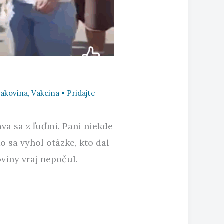
rakovina
,
Vakcina
•
Pridajte
va sa z ľuďmi. Pani niekde
o sa vyhol otázke, kto dal
viny vraj nepočul.