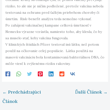
riziko, to ale nie je ničím podložené, pretože vakcína nebola
testovaná na ochranu pred ťažkým priebehom choroby či
úmrtím. Risk-benefit analýzu teda nemožno vykonať.
Po zahájení vakcinačnej kampane celková úmrtnosť v
Nemecku výrazne vzrástla, namiesto toho, aby klesla, čo by
sa muselo stať, keby vakcína fungovala.
V klinických štúdiách Pfizer testoval inú látku, než potom
použil na očkovanie celej populácie. Látka použitá na
masovú vakcináciu bola kontaminovaná bakteriálnou DNA, čo
môže viesť k zvýšenému riziku rakoviny.
←
Predchádzajúci
Ďalší Článok
→
Článok