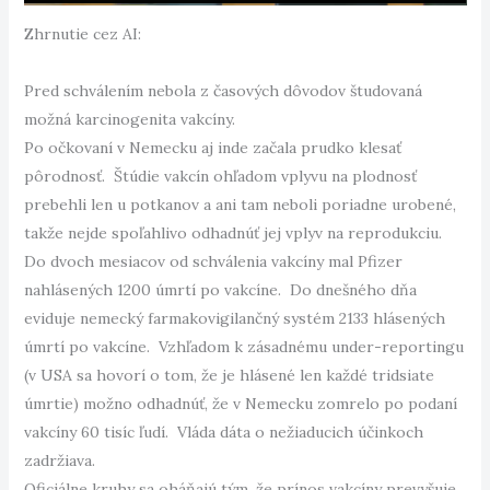
Zhrnutie cez AI:
Pred schválením nebola z časových dôvodov študovaná
možná karcinogenita vakcíny.
Po očkovaní v Nemecku aj inde začala prudko klesať
pôrodnosť. Štúdie vakcín ohľadom vplyvu na plodnosť
prebehli len u potkanov a ani tam neboli poriadne urobené,
takže nejde spoľahlivo odhadnúť jej vplyv na reprodukciu.
Do dvoch mesiacov od schválenia vakcíny mal Pfizer
nahlásených 1200 úmrtí po vakcíne. Do dnešného dňa
eviduje nemecký farmakovigilančný systém 2133 hlásených
úmrtí po vakcíne. Vzhľadom k zásadnému under-reportingu
(v USA sa hovorí o tom, že je hlásené len každé tridsiate
úmrtie) možno odhadnúť, že v Nemecku zomrelo po podaní
vakcíny 60 tisíc ľudí. Vláda dáta o nežiaducich účinkoch
zadržiava.
Oficiálne kruhy sa oháňajú tým, že prínos vakcíny prevyšuje