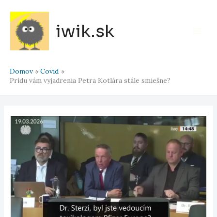
Preskočiť
na
iwik.sk
obsah
Main
Men
Domov
Covid
Prídu vám vyjadrenia Petra Kotlára stále smiešne?