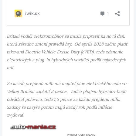
Britskí vodiči elektromobilov sa musia pripraviť na novú daň,
ktorá zásadne zmení pravidlá hry. Od apríla 2028 začne platiť
takzvaná Electric Vehicle Excise Duty (eVED), teda zdanenie
elektrických a plug-in hybridných vozidiel podľa najazdených
míľ.
Za každú prejdenú míľu má majiteľ plne elektrického auta vo
Veľkej Británii zaplatiť 3 pence. Vodiči plug-in hybridov budú
odvádzať polovicu, teda 1,5 pence za každú prejdenú míľu.
Sadzby sa navyše potom majú každý rok podľa inflácie
zvyš
ovať.