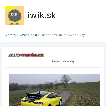
Preskočiť
na
iwik.sk
obsah
Main
Men
Domov
Green deal
Electric Vehicle Excise Duty