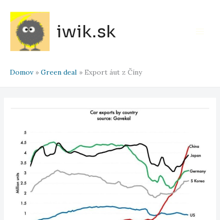
Preskočiť
na
iwik.sk
obsah
Main
Men
Domov
Green deal
Export áut z Číny