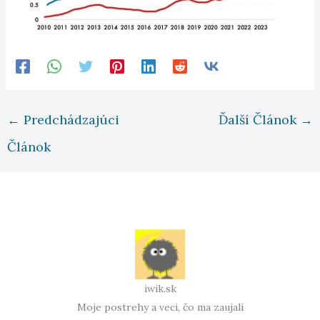
←
Predchádzajúci
Ďalší Článok
→
Článok
iwik.sk
Moje postrehy a veci, čo ma zaujali