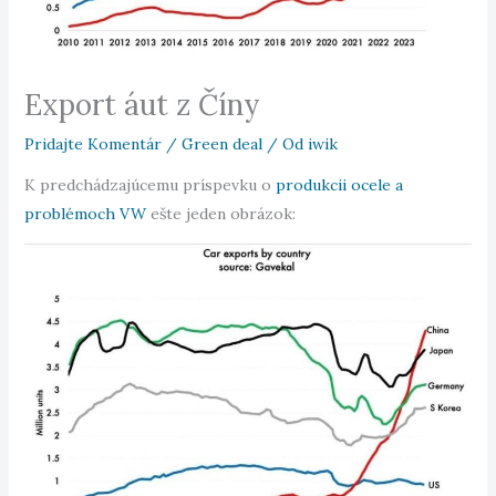
Export áut z Číny
Pridajte Komentár
/
Green deal
/ Od
iwik
K predchádzajúcemu príspevku o
produkcii ocele a
problémoch VW
ešte jeden obrázok: