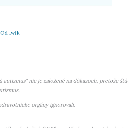
 Od
iwik
 autizmus“ nie je založené na dôkazoch, pretože štúd
utizmus.
zdravotnícke orgány ignorovali.