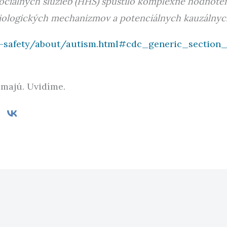
sociálnych služieb (HHS) spustilo komplexné hodnoten
logických mechanizmov a potenciálnych kauzálnych 
e-safety/about/autism.html#cdc_generic_section_
kúmajú. Uvidíme.