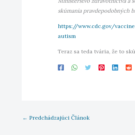
Ministerstvo zdravotníctva a 
skúmania pravdepodobných bio
https://www.cdc.gov/vaccin
autism
Teraz sa teda tvária, že to s
←
Predchádzajúci Článok