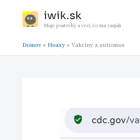
Preskočiť
iwik.sk
na
obsah
Moje postrehy a veci, čo ma zaujali
Domov
Hoaxy
Vakcíny a autizmus