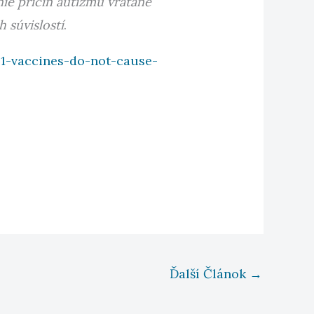
ie príčin autizmu vrátane
súvislostí
.
1-vaccines-do-not-cause-
Ďalší Článok
→