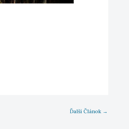
Ďalší Článok
→