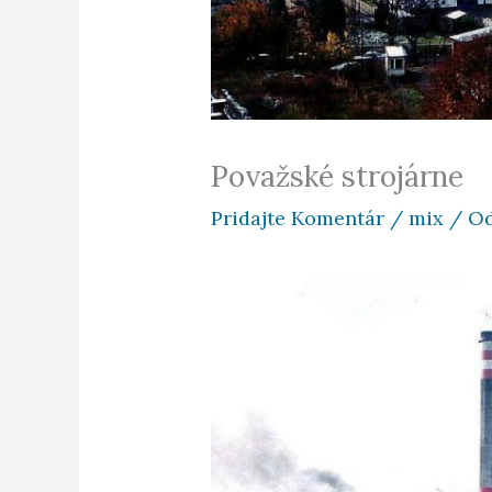
Považské strojárne
Pridajte Komentár
/
mix
/ O