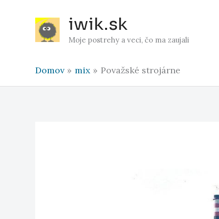
Preskočiť
iwik.sk
na
obsah
Moje postrehy a veci, čo ma zaujali
Domov
mix
Považské strojárne