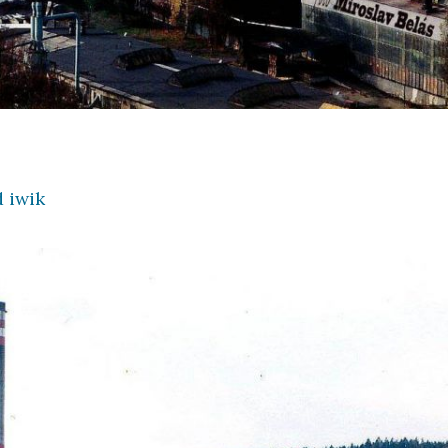
d
iwik