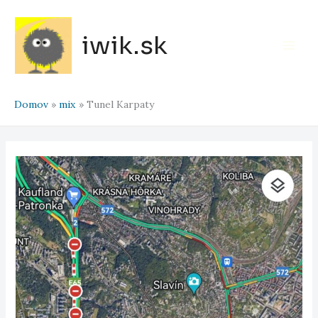
Preskočiť
na
iwik.sk
obsah
Main
Men
Domov
mix
Tunel Karpaty