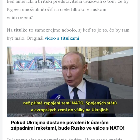
keď americkí a britskí predstavitelia uvažovali o tom, že by
Kyjevu umožnili útočiť na ciele hlboko v ruskom
vnútrozemí.“
Na titulke to samozrejme nebolo, aj keď to je to, čo by tam
byť malo. Originál
video s titulkami