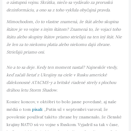
o zástupnú vojnu. Skrátka, niečo sa vydávalo za proruskú
dezinformáciu, a ono sa z toho vykľula obyčajná pravda
.
Mimochodom, čo to vlastne znamená, že štát alebo skupina
štátov je vo vojne s iným štátom? Znamená to, že vojaci toho
štátu alebo skupiny štátov priamo strieľajú na ten iný štát. Nie
že len za to niekomu platia alebo niekomu dajú zbrane.
Strieľajú priamo oni.
No a to sa deje. Kedy ten moment nastal? Najneskôr vtedy,
keď začali lietať z Ukrajiny na ciele v Rusku americké
ďalekonosné ATACMS-y a britské riadené strely s plochou
dráhou letu Storm Shadow
.
Koniec koncov, v októbri to bolo jasne povedané, aj naše
médiá o tom
písali
: „Putin už v septembri varoval, že
povolenie používať takéto zbrane by znamenalo, že členské
krajiny NATO sú vo vojne s Ruskom. Vyjadril sa tak v čase,