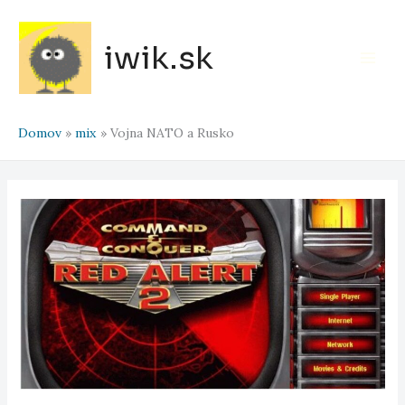
Preskočiť
na
iwik.sk
obsah
Main
Men
Domov
mix
Vojna NATO a Rusko