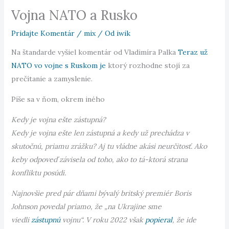
Vojna NATO a Rusko
Pridajte Komentár
/
mix
/ Od
iwik
Na štandarde vyšiel komentár od Vladimíra Palka
Teraz už
NATO vo vojne s Ruskom je
ktorý rozhodne stojí za
prečítanie a zamyslenie.
Píše sa v ňom, okrem iného
Kedy je vojna ešte zástupná?
Kedy je vojna ešte len zástupná a kedy už prechádza v
skutočnú, priamu zrážku? Aj tu vládne akási neurčitosť. Ako
keby odpoveď závisela od toho, ako to tá-ktorá strana
konfliktu posúdi.
Najnovšie pred pár dňami bývalý britský premiér Boris
Johnson povedal priamo, že „na Ukrajine sme
viedli
zástupnú
vojnu“. V roku 2022 však
popieral
, že ide