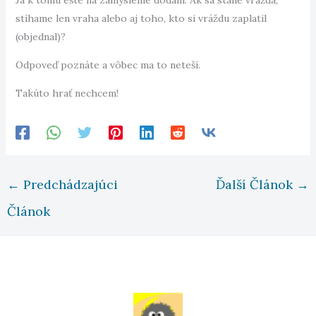
Ja k tomu ešte na zamyslenie dodám. Ak sa stane vražda,
stíhame len vraha alebo aj toho, kto si vráždu zaplatil
(objednal)?
Odpoveď poznáte a vôbec ma to neteší.
Takúto hrať nechcem!
←
Predchádzajúci
Ďalší Článok
→
Článok