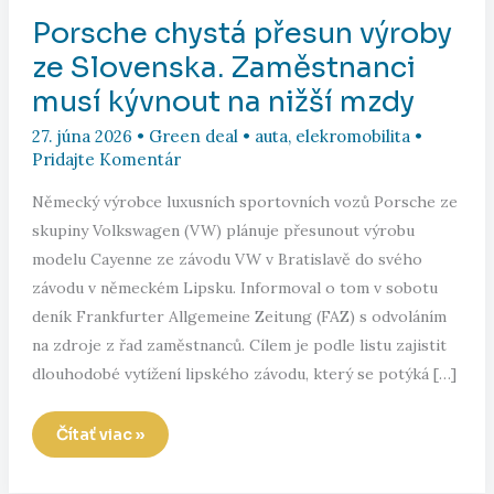
Porsche chystá přesun výroby
ze Slovenska. Zaměstnanci
musí kývnout na nižší mzdy
27. júna 2026
•
Green deal
•
auta
,
elekromobilita
•
Pridajte Komentár
Německý výrobce luxusních sportovních vozů Porsche ze
skupiny Volkswagen (VW) plánuje přesunout výrobu
modelu Cayenne ze závodu VW v Bratislavě do svého
závodu v německém Lipsku. Informoval o tom v sobotu
deník Frankfurter Allgemeine Zeitung (FAZ) s odvoláním
na zdroje z řad zaměstnanců. Cílem je podle listu zajistit
dlouhodobé vytížení lipského závodu, který se potýká […]
Porsche
Čítať viac »
chystá
přesun
výroby