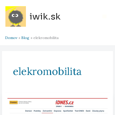
Preskočiť
na
iwik.sk
obsah
Main
Men
Domov
Blog
elekromobilita
elekromobilita