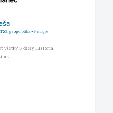
reša
ETS2
,
geopolotika
•
Pridajte
eť všetky 3 diely História
3imk