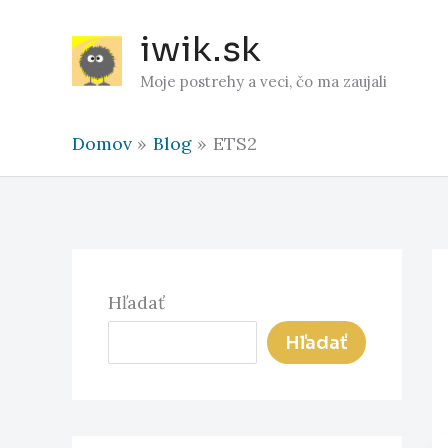
Preskočiť
iwik.sk
na
obsah
Moje postrehy a veci, čo ma zaujali
Domov
Blog
ETS2
Hľadať
Hľadať