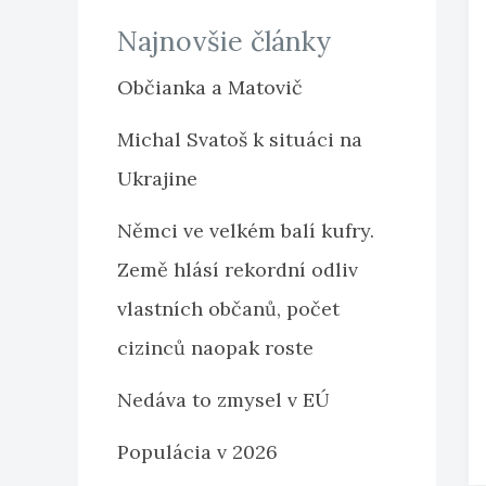
Najnovšie články
Občianka a Matovič
Michal Svatoš k situáci na
Ukrajine
Němci ve velkém balí kufry.
Země hlásí rekordní odliv
vlastních občanů, počet
cizinců naopak roste
Nedáva to zmysel v EÚ
Populácia v 2026