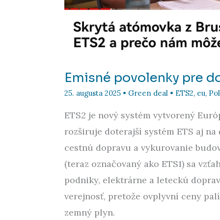
Emisné povolenky pre d
25. augusta 2025
•
Green deal
•
ETS2
,
eu
,
Pol
ETS2 je nový systém vytvorený Euró
rozširuje doterajší systém ETS aj na
cestnú dopravu a vykurovanie budov
(teraz označovaný ako ETS1) sa vzťa
podniky, elektrárne a leteckú dopra
verejnosť, pretože ovplyvní ceny palí
zemný plyn.