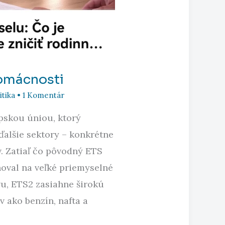
omácnosti
itika
•
1 Komentár
pskou úniou, ktorý
 ďalšie sektory – konkrétne
. Zatiaľ čo pôvodný ETS
hoval na veľké priemyselné
vu, ETS2 zasiahne širokú
v ako benzín, nafta a