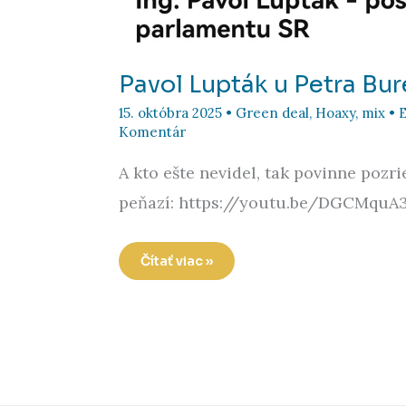
Pavol Lupták u Petra Bu
15. októbra 2025
•
Green deal
,
Hoaxy
,
mix
•
Komentár
A kto ešte nevidel, tak povinne pozri
peňazí: https://youtu.be/DGCMquA
Pavol
Čítať viac »
Lupták
u
Petra
Bureša