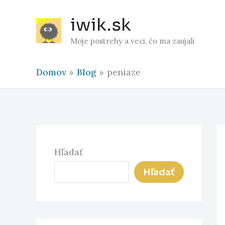
Preskočiť
iwik.sk
na
obsah
Moje postrehy a veci, čo ma zaujali
Domov
Blog
peniaze
Hľadať
Hľadať