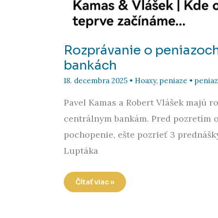
Rozprávanie o peniazoch
bankách
18. decembra 2025
•
Hoaxy
,
peniaze
•
penia
Pavel Kamas a Robert Vlášek majú r
centrálnym bankám. Pred pozretím o
pochopenie, ešte pozrieť 3 prednášk
Luptáka
Rozprávanie
Čítať viac »
o
peniazoch
a
centrálnych
bankách