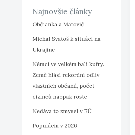
Najnovšie články
Občianka a Matovič
Michal Svatoš k situáci na
Ukrajine
Němci ve velkém balí kufry.
Země hlásí rekordní odliv
vlastních občanů, počet
cizinců naopak roste
Nedáva to zmysel v EÚ
Populácia v 2026