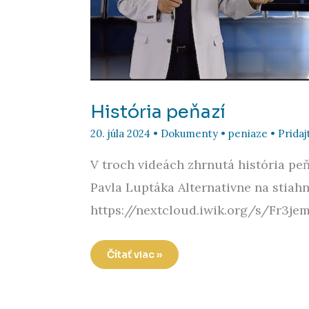
História peňazí
20. júla 2024
•
Dokumenty
•
peniaze
•
Prida
V troch videách zhrnutá história peň
Pavla Luptáka Alternativne na stiah
https://nextcloud.iwik.org/s/Fr3je
História
Čítať viac »
peňazí