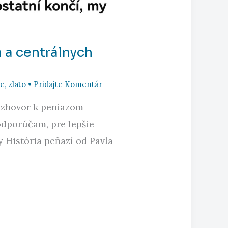
 a centrálnych
ze
,
zlato
•
Pridajte Komentár
ozhovor k peniazom
dporúčam, pre lepšie
y História peňazí od Pavla