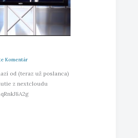
jte Komentár
azí od (teraz už poslanca)
nutie z nextcloudu
mqRnkJ8A2g