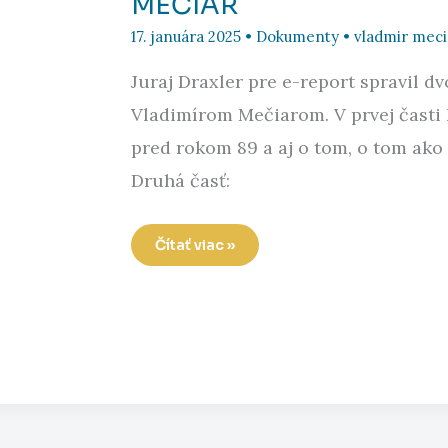
MEČIAR
17. januára 2025
•
Dokumenty
•
vladmir meci
Juraj Draxler pre e-report spravil d
Vladimírom Mečiarom. V prvej časti 
pred rokom 89 a aj o tom, o tom ako 
Druhá časť:
MEČIAR
Čítať viac »