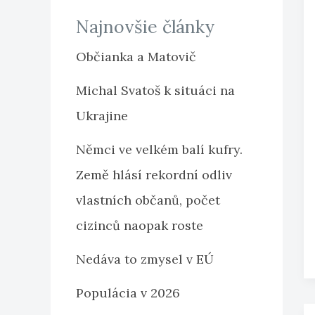
Najnovšie články
Občianka a Matovič
Michal Svatoš k situáci na
Ukrajine
Němci ve velkém balí kufry.
Země hlásí rekordní odliv
vlastních občanů, počet
cizinců naopak roste
Nedáva to zmysel v EÚ
Populácia v 2026