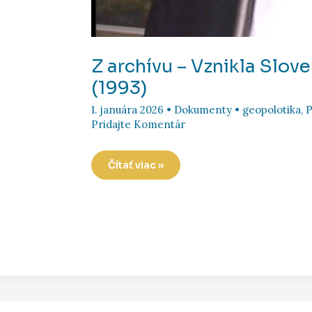
Z archívu – Vznikla Slov
(1993)
1. januára 2026
•
Dokumenty
•
geopolotika
,
P
Pridajte Komentár
Z
Čítať viac »
archívu
–
Vznikla
Slovenská
republika
(1993)