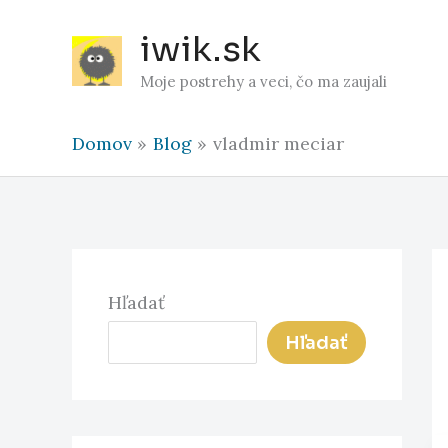
Preskočiť
iwik.sk
na
obsah
Moje postrehy a veci, čo ma zaujali
Domov
Blog
vladmir meciar
Hľadať
Hľadať