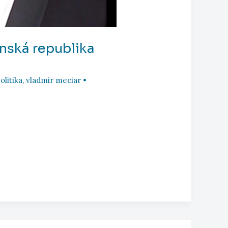
enská republika
olitika
,
vladmir meciar
•