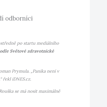
dí odborníci
rostředně po startu mediálního
odle Světové zdravotnické
Roman Prymula. „Panika není v
“ řekl iDNES.cz.
„Rouška se má nosit maximálně