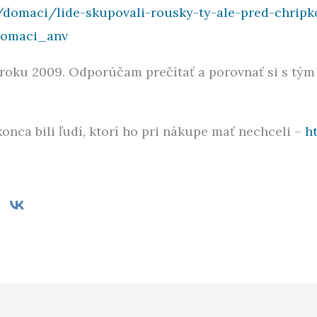
/domaci/lide-skupovali-rousky-ty-ale-pred-chripk
domaci_anv
v roku 2009. Odporúčam prečítať a porovnať si s tým 
onca bili ľudí, ktorí ho pri nákupe mať nechceli –
h