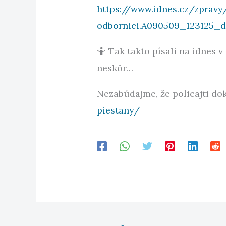
https://www.idnes.cz/zpravy
odbornici.A090509_123125_
🤷 Tak takto písali na idnes 
neskôr…
Nezabúdajme, že policajti dok
piestany/