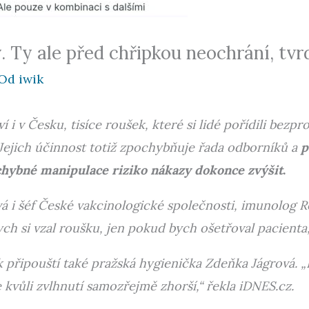
. Ty ale před chřipkou neochrání, tvr
Od
iwik
í i v Česku, tisíce roušek, které si lidé pořídili bezp
 Jejich účinnost totiž zpochybňuje řada odborníků a
p
hybné manipulace riziko nákazy dokonce zvýšit
.
ívá i šéf České vakcinologické společnosti, imunolog 
ych si vzal roušku, jen pokud bych ošetřoval pacienta,
 připouští také pražská hygienička Zdeňka Jágrová. 
e kvůli zvlhnutí samozřejmě zhorší,“ řekla iDNES.cz.