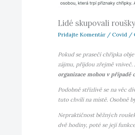
Lidé skupovali roušky
Pridajte Komentár
/
Covid
/ 
Pokud se prasečí chřipka objev
zájmu, přijdou zřejmě vniveč.
organizace mohou v případě c
Podobně střízlivě se na věc d
tuto chvíli na místě. Osobně b
Nepraktičnost běžných roušek
dvě hodiny, poté se její funkc