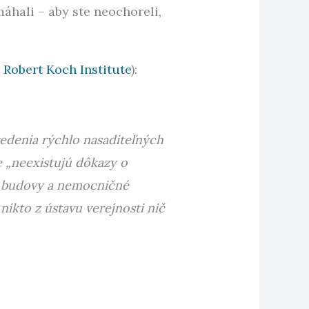
máhali – aby ste neochoreli,
 Robert Koch Institute
):
edenia rýchlo nasaditeľných
e „neexistujú dôkazy o
é budovy a nemocničné
nikto z ústavu verejnosti nič