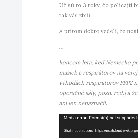
Už sú to 3 roky, čo policajti 
tak vás zbili.
A pritom dobre vedeli, že nos
…
koncom leta, keď Nemecko po 
masiek a respirátorov na verej
výhodách respirátorov FFP2 n
operačné sály, pozn. red.] a ž
ani len nenaznačil.
Video
Media error: Format(s) not supported 
prehrávač
Stiahnutie súboru: https://nextcloud.iwi