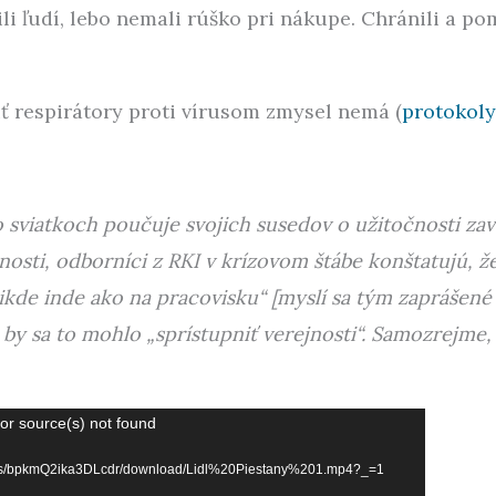
bili ľudí, lebo nemali rúško pri nákupe. Chránili a po
iť respirátory proti vírusom zmysel nemá (
protokoly
sviatkoch poučuje svojich susedov o užitočnosti zav
nosti, odborníci z RKI v krízovom štábe konštatujú, ž
ikde inde ako na pracovisku“ [myslí sa tým zaprášen
e by sa to mohlo „sprístupniť verejnosti“. Samozrejme, 
or source(s) not found
k.org/s/bpkmQ2ika3DLcdr/download/Lidl%20Piestany%201.mp4?_=1