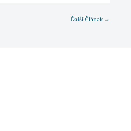
Ďalší Článok
→