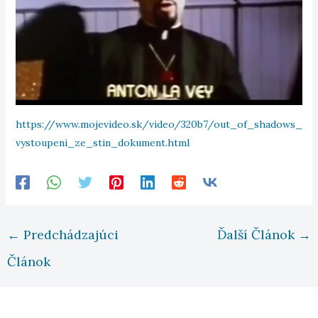
https://www.mojevideo.sk/video/320b7/out_of_shadows_
vystoupeni_ze_stin_dokument.html
←
Predchádzajúci
Ďalší Článok
→
Článok