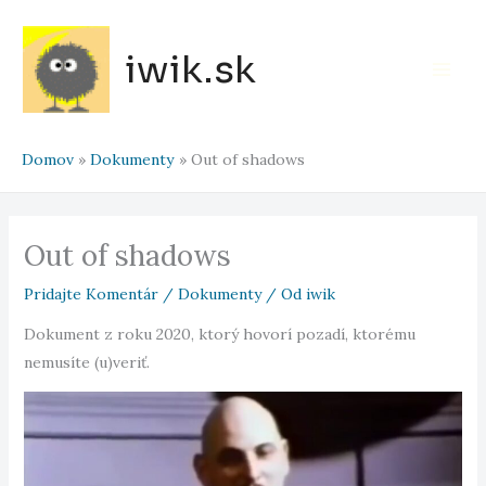
Preskočiť
na
iwik.sk
obsah
Main
Men
Domov
Dokumenty
Out of shadows
Out of shadows
Pridajte Komentár
/
Dokumenty
/ Od
iwik
Dokument z roku 2020, ktorý hovorí pozadí, ktorému
nemusíte (u)veriť.