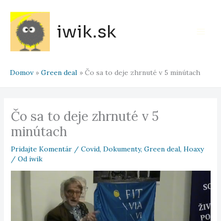
Preskočiť
na
iwik.sk
obsah
Main
Men
Domov
Green deal
Čo sa to deje zhrnuté v 5 minútach
Čo sa to deje zhrnuté v 5
minútach
Pridajte Komentár
/
Covid
,
Dokumenty
,
Green deal
,
Hoaxy
/ Od
iwik