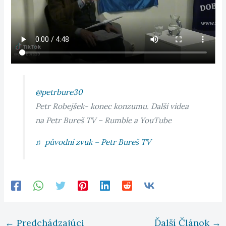
@petrbure30
Petr Robejšek- konec konzumu. Další videa
na Petr Bureš TV – Rumble a YouTube
♬ původní zvuk – Petr Bureš TV
←
Predchádzajúci
Ďalší Článok
→