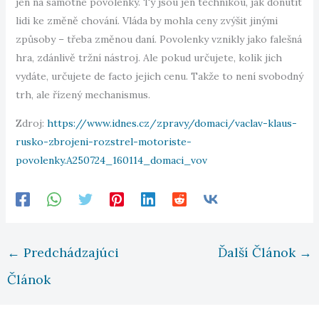
jen na samotné povolenky. Ty jsou jen technikou, jak donutit
lidi ke změně chování. Vláda by mohla ceny zvýšit jinými
způsoby – třeba změnou daní. Povolenky vznikly jako falešná
hra, zdánlivě tržní nástroj. Ale pokud určujete, kolik jich
vydáte, určujete de facto jejich cenu. Takže to není svobodný
trh, ale řízený mechanismus.
Zdroj:
https://www.idnes.cz/zpravy/domaci/vaclav-klaus-
rusko-zbrojeni-rozstrel-motoriste-
povolenky.A250724_160114_domaci_vov
←
Predchádzajúci
Ďalší Článok
→
Článok