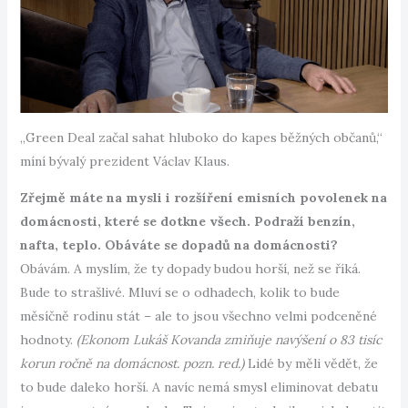
„Green Deal začal sahat hluboko do kapes běžných občanů,“
míní bývalý prezident Václav Klaus.
Zřejmě máte na mysli i rozšíření emisních povolenek na
domácnosti, které se dotkne všech. Podraží benzín,
nafta, teplo. Obáváte se dopadů na domácnosti?
Obávám. A myslím, že ty dopady budou horší, než se říká.
Bude to strašlivé. Mluví se o odhadech, kolik to bude
měsíčně rodinu stát – ale to jsou všechno velmi podceněné
hodnoty.
(Ekonom Lukáš Kovanda zmiňuje navýšení o 83 tisíc
korun ročně na domácnost. pozn. red.)
Lidé by měli vědět, že
to bude daleko horší. A navíc nemá smysl eliminovat debatu