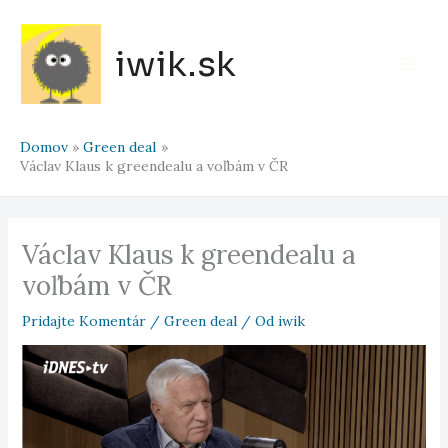
Preskočiť
na
iwik.sk
obsah
Main
Men
Domov
Green deal
Václav Klaus k greendealu a voľbám v ČR
Václav Klaus k greendealu a
voľbám v ČR
Pridajte Komentár
/
Green deal
/ Od
iwik