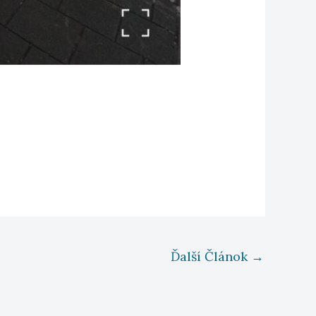
Ďalší Článok
→