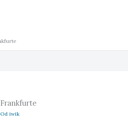
nkfurte
 Frankfurte
 Od
iwik