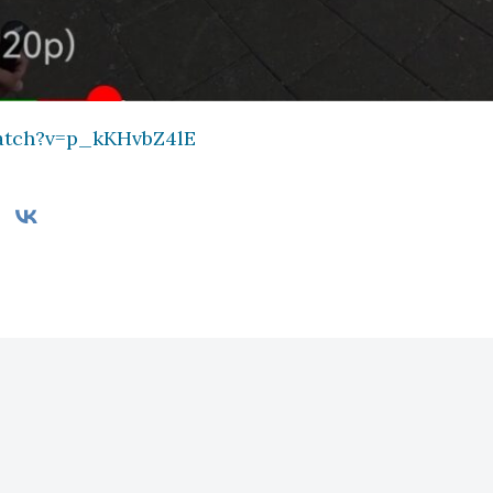
atch?v=p_kKHvbZ4lE