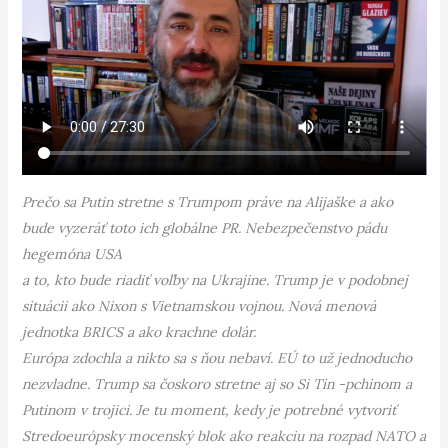
Prečo sa Putin stretne s Trumpom práve na Alijaške a ako
bude vyzeráť toto ich globálne PR. Nebezpečenstvo pádu
hegemóna USA
a to, kto bude riadiť voľby na Ukrajine. Trump je v podobnej
situácii ako Nixon s Vietnamskou vojnou. Nová menová
jednotka BRICS a ako krachne dolár.
Európa zdochla a nikto sa s ňou nebaví. EÚ to už jednoducho
nezvladne. Trump sa čoskoro stretne aj so Si Tin -pchinom a
Putinom v trojici. Je tu moment, kedy je potrebné vytvoriť
Stredoeurópsky mocenský blok ako reakciu na rozpad NATO a