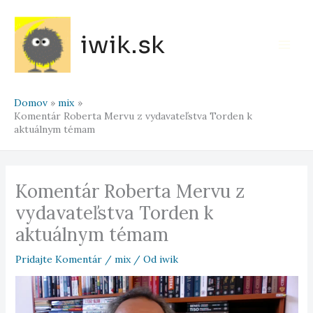
Preskočiť
na
iwik.sk
obsah
Main
Men
Domov
mix
Komentár Roberta Mervu z vydavateľstva Torden k
aktuálnym témam
Komentár Roberta Mervu z
vydavateľstva Torden k
aktuálnym témam
Pridajte Komentár
/
mix
/ Od
iwik