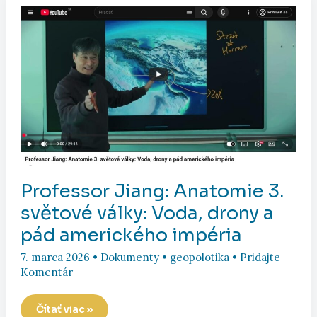
ale
ja
do
toho
idem.
Professor Jiang: Anatomie 3.
světové války: Voda, drony a
pád amerického impéria
7. marca 2026
•
Dokumenty
•
geopolotika
•
Pridajte
Komentár
Professor
Čítať viac »