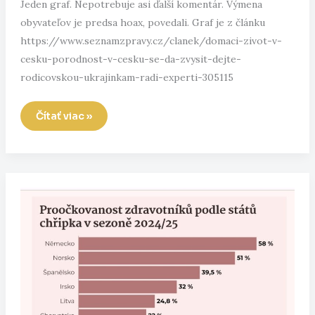
Jeden graf. Nepotrebuje asi ďalší komentár. Výmena
obyvateľov je predsa hoax, povedali. Graf je z článku
https://www.seznamzpravy.cz/clanek/domaci-zivot-v-
cesku-porodnost-v-cesku-se-da-zvysit-dejte-
rodicovskou-ukrajinkam-radi-experti-305115
Na
Čítať viac »
západe
hotovo?