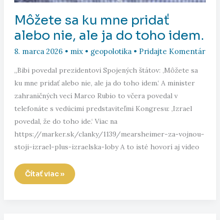
Môžete sa ku mne pridať
alebo nie, ale ja do toho idem.
8. marca 2026
•
mix
•
geopolotika
•
Pridajte Komentár
„Bibi povedal prezidentovi Spojených štátov: ‚Môžete sa
ku mne pridať alebo nie, ale ja do toho idem.‘ A minister
zahraničných vecí Marco Rubio to včera povedal v
telefonáte s vedúcimi predstaviteľmi Kongresu: ‚Izrael
povedal, že do toho ide.‘ Viac na
https://marker.sk/clanky/1139/mearsheimer-za-vojnou-
stoji-izrael-plus-izraelska-loby A to isté hovorí aj video
Môžete
Čítať viac »
sa
ku
mne
pridať
alebo
nie,