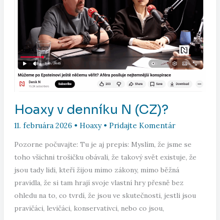
Hoaxy v denníku N (CZ)?
11. februára 2026
•
Hoaxy
•
Pridajte Komentár
Pozorne počuvajte: Tu je aj prepis: Myslím, že jsme se
toho všichni trošičku obávali, že takový svět existuje, že
jsou tady lidi, kteří žijou mimo zákony, mimo běžná
pravidla, že si tam hrají svoje vlastní hry přesně bez
ohledu na to, co tvrdí, že jsou ve skutečnosti, jestli jsou
pravičáci, levičáci, konservativci, nebo co jsou,