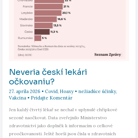
Neveria českí lekári
očkovaniu?
27. apríla 2026
•
Covid
,
Hoaxy
•
nežiadúce účinky
,
Vakcina
•
Pridajte Komentár
Jen každý čtvrtý lékař se nechal v uplynulé chřipkové
sezoně naočkovat. Data zveřejnilo Ministerstvo
zdravotnictví jako doplněk k informacím o celkové
proočkovanosti. Ještě horší jsou čísla u zdravotních