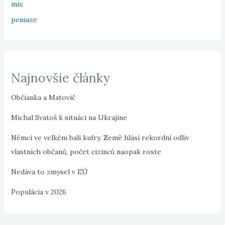
mix
peniaze
Najnovšie články
Občianka a Matovič
Michal Svatoš k situáci na Ukrajine
Němci ve velkém balí kufry. Země hlásí rekordní odliv
vlastních občanů, počet cizinců naopak roste
Nedáva to zmysel v EÚ
Populácia v 2026