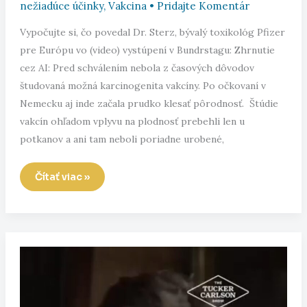
nežiadúce účinky
,
Vakcina
•
Pridajte Komentár
Vypočujte si, čo povedal Dr. Sterz, bývalý toxikológ Pfizer
pre Európu vo (video) vystúpení v Bundrstagu: Zhrnutie
cez AI: Pred schválením nebola z časových dôvodov
študovaná možná karcinogenita vakcíny. Po očkovaní v
Nemecku aj inde začala prudko klesať pôrodnosť. Štúdie
vakcín ohľadom vplyvu na plodnosť prebehli len u
potkanov a ani tam neboli poriadne urobené,
Prídu
Čítať viac »
vám
vyjadrenia
Petra
Kotlára
stále
smiešne?