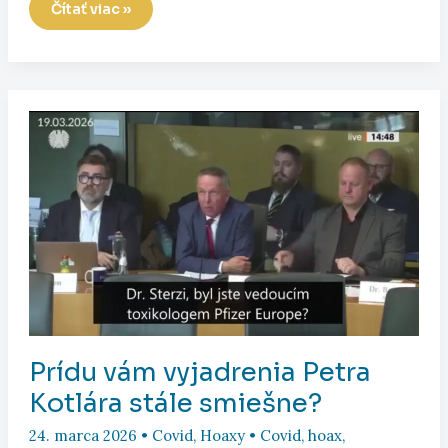
Jindřich
Čítať viac »
Rajchl
a
jeho
prejav
na
konferencii
o
suverénnej
politike
suverénnych
štátov
v
strednej
Európe
Prídu vám vyjadrenia Petra
Kotlára stále smiešne?
24. marca 2026
•
Covid
,
Hoaxy
•
Covid
,
hoax
,