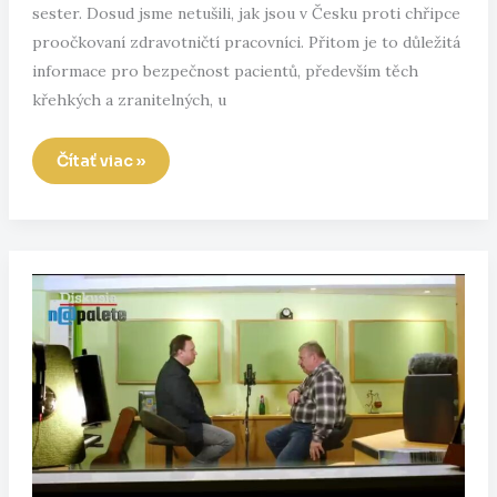
sester. Dosud jsme netušili, jak jsou v Česku proti chřipce
proočkovaní zdravotničtí pracovníci. Přitom je to důležitá
informace pro bezpečnost pacientů, především těch
křehkých a zranitelných, u
Neveria
Čítať viac »
českí
lekári
očkovaniu?