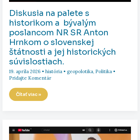
Diskusia na palete s
historikom a bývalým
poslancom NR SR Anton
Hrnkom o slovenskej
štátnosti a jej historických
súvislostiach.
19. apríla 2026
•
história
•
geopolotika
,
Politika
•
Pridajte Komentár
Diskusia
Čítať viac »
na
palete
s
historikom
a
bývalým
poslancom
NR
SR
Anton