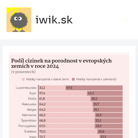
Preskočiť
na
iwik.sk
obsah
Main
Men