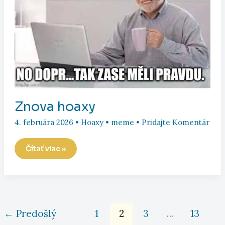
Znova hoaxy
4. februára 2026
•
Hoaxy
•
meme
•
Pridajte Komentár
Znova
Čítať viac »
hoaxy
←
Predošlý
1
2
3
…
13