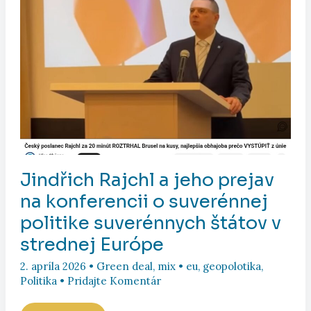
Hrnkom
o
slovenskej
štátnosti
a
jej
historických
súvislostiach.
Jindřich Rajchl a jeho prejav
na konferencii o suverénnej
politike suverénnych štátov v
strednej Európe
2. apríla 2026
•
Green deal
,
mix
•
eu
,
geopolotika
,
Politika
•
Pridajte Komentár