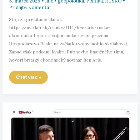
3. marca 2026
•
mix
•
geopolotika
,
Politika
,
RUSKO
•
Pridajte Komentár
Stojí za prečítanie článok
https://marker.sk/clanky/1114/ben-aris-ruska-
ekonomika-bola-na-vojnu-unikatne-pripravena
Hospodárstvo Ruska na začiatku vojny mohlo skolabovať,
Západ však podcenil kvalitu Putinovho finančného tímu,
hovorí britský ekonomický novinár Ben Aris.
Ben
Čítať viac »
Aris:
Ruská
ekonomika
bola
na
vojnu
unikátne
pripravená