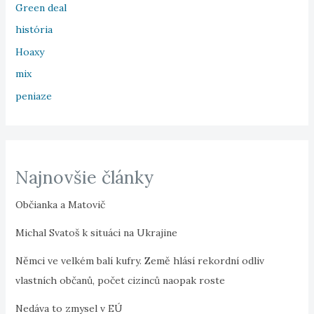
Green deal
história
Hoaxy
mix
peniaze
Najnovšie články
Občianka a Matovič
Michal Svatoš k situáci na Ukrajine
Němci ve velkém balí kufry. Země hlásí rekordní odliv
vlastních občanů, počet cizinců naopak roste
Nedáva to zmysel v EÚ