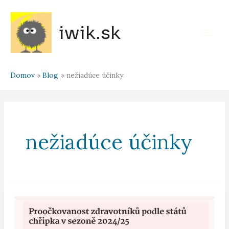
Preskočiť
na
iwik.sk
obsah
Main
Men
Domov
Blog
nežiadúce účinky
nežiadúce účinky