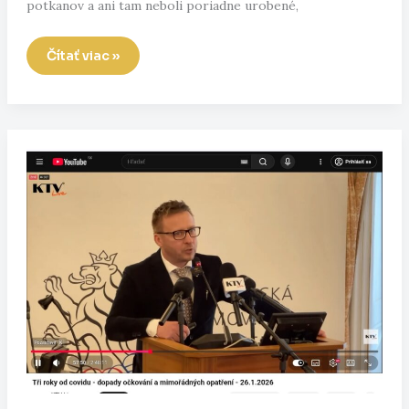
potkanov a ani tam neboli poriadne urobené,
Prídu
Čítať viac »
vám
vyjadrenia
Petra
Kotlára
stále
smiešne?