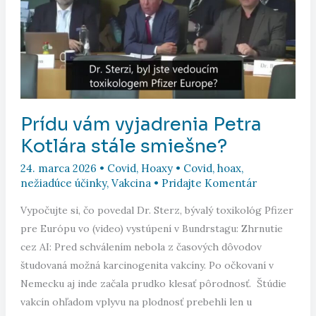
Prídu vám vyjadrenia Petra
Kotlára stále smiešne?
24. marca 2026
•
Covid
,
Hoaxy
•
Covid
,
hoax
,
nežiadúce účinky
,
Vakcina
•
Pridajte Komentár
Vypočujte si, čo povedal Dr. Sterz, bývalý toxikológ Pfizer
pre Európu vo (video) vystúpení v Bundrstagu: Zhrnutie
cez AI: Pred schválením nebola z časových dôvodov
študovaná možná karcinogenita vakcíny. Po očkovaní v
Nemecku aj inde začala prudko klesať pôrodnosť. Štúdie
vakcín ohľadom vplyvu na plodnosť prebehli len u