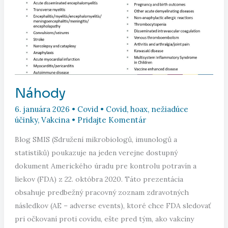
Náhody
6. januára 2026
•
Covid
•
Covid
,
hoax
,
nežiadúce
účinky
,
Vakcina
•
Pridajte Komentár
Blog SMIS (Sdružení mikrobiologů, imunologů a
statistiků) poukazuje na jeden verejne dostupný
dokument Amerického úradu pre kontrolu potravín a
liekov (FDA) z 22. októbra 2020. Táto prezentácia
obsahuje predbežný pracovný zoznam zdravotných
následkov (AE – adverse events), ktoré chce FDA sledovať
pri očkovaní proti covidu, ešte pred tým, ako vakcíny