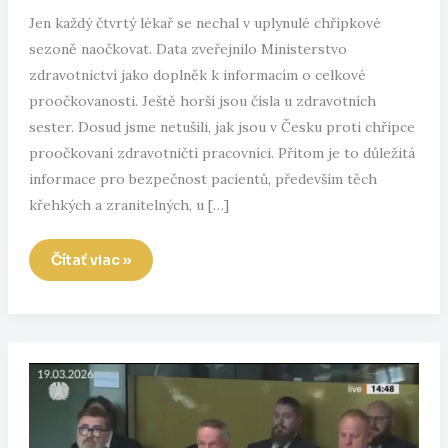
Jen každý čtvrtý lékař se nechal v uplynulé chřipkové
sezoně naočkovat. Data zveřejnilo Ministerstvo
zdravotnictví jako doplněk k informacím o celkové
proočkovanosti. Ještě horší jsou čísla u zdravotních
sester. Dosud jsme netušili, jak jsou v Česku proti chřipce
proočkovaní zdravotničtí pracovníci. Přitom je to důležitá
informace pro bezpečnost pacientů, především těch
křehkých a zranitelných, u […]
Neveria
Čítať viac »
českí
lekári
očkovaniu?