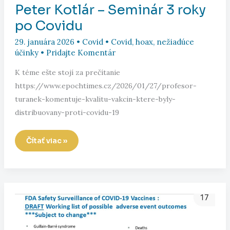
Peter Kotlár – Seminár 3 roky
po Covidu
29. januára 2026
•
Covid
•
Covid
,
hoax
,
nežiadúce
účinky
•
Pridajte Komentár
K téme ešte stojí za prečítanie
https://www.epochtimes.cz/2026/01/27/profesor-
turanek-komentuje-kvalitu-vakcin-ktere-byly-
distribuovany-proti-covidu-19
Peter
Čítať viac »
Kotlár
–
Seminár
3
roky
po
Covidu