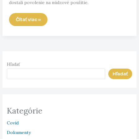
dostali povolenie na núdzové použitie.
Náhody
Čítať viac »
Hľadať
Hľadať
Kategórie
Covid
Dokumenty